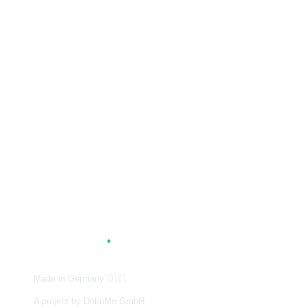
A
G
.
TUM
Made in Germany
🇩🇪
A project by DokuMe GmbH