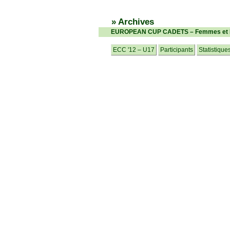
» Archives
EUROPEAN CUP CADETS – Femmes et H
ECC '12 – U17
Participants
Statistique