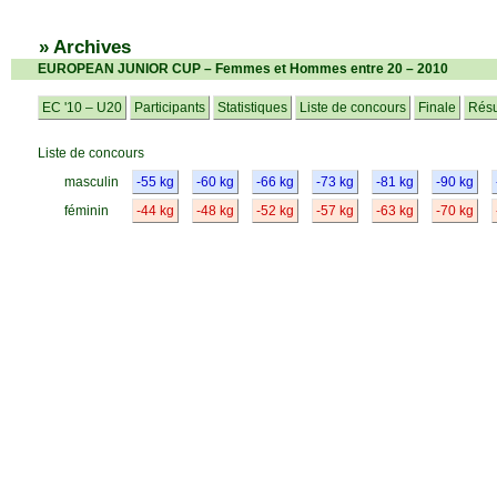
» Archives
EUROPEAN JUNIOR CUP – Femmes et Hommes entre 20 – 2010
EC '10 – U20
Participants
Statistiques
Liste de concours
Finale
Résu
Liste de concours
masculin
-55 kg
-60 kg
-66 kg
-73 kg
-81 kg
-90 kg
féminin
-44 kg
-48 kg
-52 kg
-57 kg
-63 kg
-70 kg