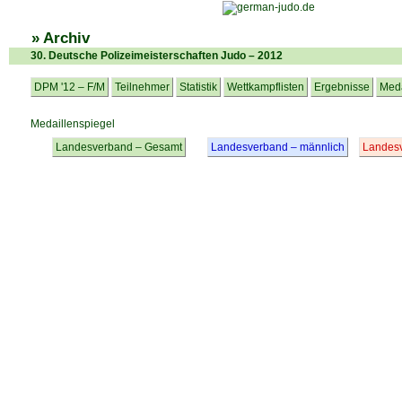
» Archiv
30. Deutsche Polizeimeisterschaften Judo – 2012
DPM '12 – F/M
Teilnehmer
Statistik
Wettkampflisten
Ergebnisse
Meda
Medaillenspiegel
Landesverband – Gesamt
Landesverband – männlich
Landesv