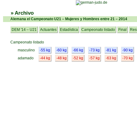
» Archivo
Alemana el Campeonato U21 – Mujeres y Hombres entre 21 – 2014
DEM '14 – U21
Actuantes
Estadística
Campeonato listado
Final
Res
Campeonato listado
masculino
-55 kg
-60 kg
-66 kg
-73 kg
-81 kg
-90 kg
adamado
-44 kg
-48 kg
-52 kg
-57 kg
-63 kg
-70 kg