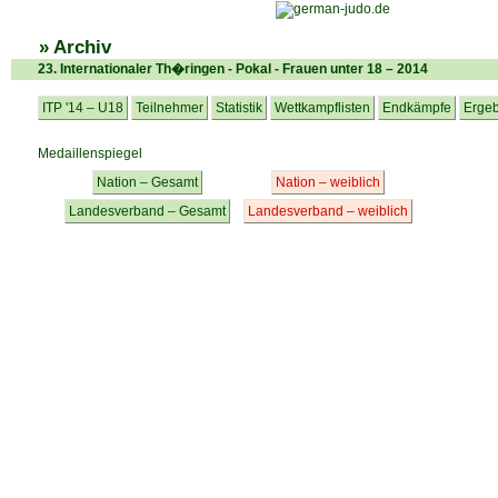
» Archiv
23. Internationaler Th�ringen - Pokal - Frauen unter 18 – 2014
ITP '14 – U18
Teilnehmer
Statistik
Wettkampflisten
Endkämpfe
Ergeb
Medaillenspiegel
Nation – Gesamt
Nation – weiblich
Landesverband – Gesamt
Landesverband – weiblich