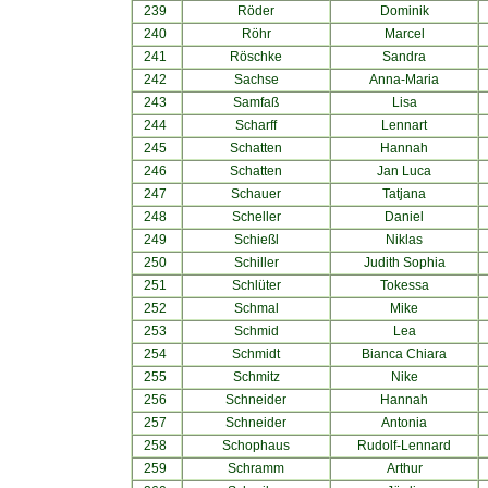
239
Röder
Dominik
240
Röhr
Marcel
241
Röschke
Sandra
242
Sachse
Anna-Maria
243
Samfaß
Lisa
244
Scharff
Lennart
245
Schatten
Hannah
246
Schatten
Jan Luca
247
Schauer
Tatjana
248
Scheller
Daniel
249
Schießl
Niklas
250
Schiller
Judith Sophia
251
Schlüter
Tokessa
252
Schmal
Mike
253
Schmid
Lea
254
Schmidt
Bianca Chiara
255
Schmitz
Nike
256
Schneider
Hannah
257
Schneider
Antonia
258
Schophaus
Rudolf-Lennard
259
Schramm
Arthur