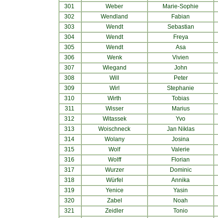
301
Weber
Marie-Sophie
302
Wendland
Fabian
303
Wendt
Sebastian
304
Wendt
Freya
305
Wendt
Asa
306
Wenk
Vivien
307
Wiegand
John
308
Will
Peter
309
Wirl
Stephanie
310
Wirth
Tobias
311
Wisser
Marius
312
Witassek
Yvo
313
Woischneck
Jan Niklas
314
Wolany
Josina
315
Wolf
Valerie
316
Wolff
Florian
317
Wurzer
Dominic
318
Würfel
Annika
319
Yenice
Yasin
320
Zabel
Noah
321
Zeidler
Tonio