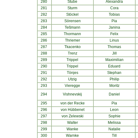
280
Stube
Alexandra
281
Sturm
Cora
282
Stöckel
Tobias
283
Sörensen
Pia
284
Teßmann
Janina
285
Thormann
Felix
286
Thriemer
Linus
287
Tkacenko
Thomas
288
Trenz
Jill
289
Trippel
Maximilian
290
Trippel
Eduard
291
Tönjes
Stephan
292
Utzig
Philip
293
Vieregge
Moritz
294
Vishnevskij
Daniel
295
von der Recke
Pia
296
von Hübbenet
Leon
297
von Zelewski
Sophie
298
Walter
Melissa
299
Wanke
Natalie
300
Warnke
Till