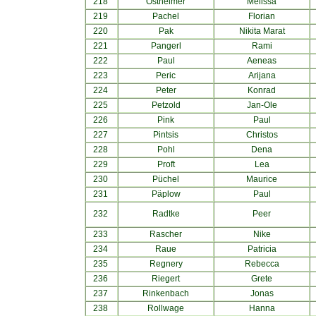
218
Ostheimer
Melissa
219
Pachel
Florian
220
Pak
Nikita Marat
221
Pangerl
Rami
222
Paul
Aeneas
223
Peric
Arijana
224
Peter
Konrad
225
Petzold
Jan-Ole
226
Pink
Paul
227
Pintsis
Christos
228
Pohl
Dena
229
Proft
Lea
230
Püchel
Maurice
231
Päplow
Paul
232
Radtke
Peer
233
Rascher
Nike
234
Raue
Patricia
235
Regnery
Rebecca
236
Riegert
Grete
237
Rinkenbach
Jonas
238
Rollwage
Hanna