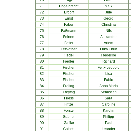
70
Enge
Franz
71
Engelbrecht
Maik
72
Erdorf
Jule
73
Ernst
Georg
74
Faber
Christina
75
Faßmann
Nils
76
Feinen
Alexander
77
Fetter
Artem
78
Fettköther
Luka Enrik
79
Fiedel
Frederike
80
Fiedler
Richard
81
Fischer
Felix-Leopold
82
Fischer
Lisa
83
Fischer
Fabio
84
Freitag
Anna Maria
85
Freytag
Sebastian
86
Friess
Sara
87
Fritze
Caroline
88
Förste
Karolin
89
Gabriel
Philipp
90
Gaffke
Paul
91
Galach
Leander