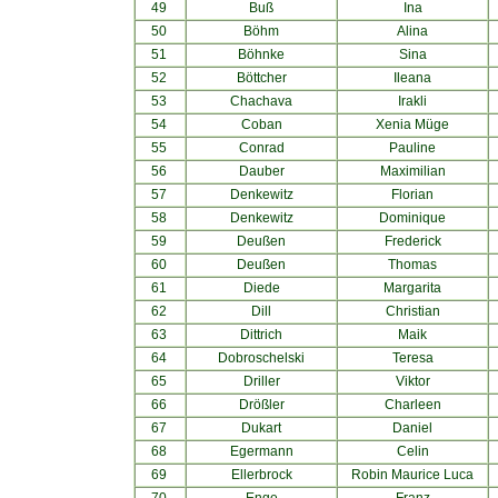
49
Buß
Ina
50
Böhm
Alina
51
Böhnke
Sina
52
Böttcher
Ileana
53
Chachava
Irakli
54
Coban
Xenia Müge
55
Conrad
Pauline
56
Dauber
Maximilian
57
Denkewitz
Florian
58
Denkewitz
Dominique
59
Deußen
Frederick
60
Deußen
Thomas
61
Diede
Margarita
62
Dill
Christian
63
Dittrich
Maik
64
Dobroschelski
Teresa
65
Driller
Viktor
66
Drößler
Charleen
67
Dukart
Daniel
68
Egermann
Celin
69
Ellerbrock
Robin Maurice Luca