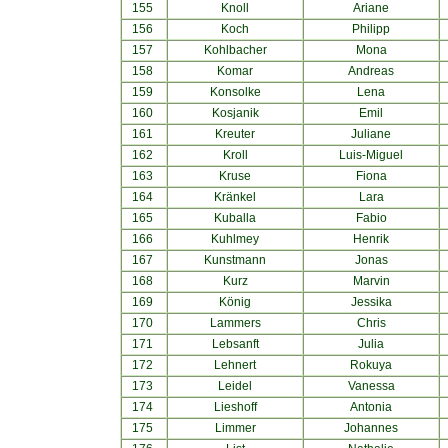
155
Knoll
Ariane
156
Koch
Philipp
157
Kohlbacher
Mona
158
Komar
Andreas
159
Konsolke
Lena
160
Kosjanik
Emil
161
Kreuter
Juliane
162
Kroll
Luis-Miguel
163
Kruse
Fiona
164
Kränkel
Lara
165
Kuballa
Fabio
166
Kuhlmey
Henrik
167
Kunstmann
Jonas
168
Kurz
Marvin
169
König
Jessika
170
Lammers
Chris
171
Lebsanft
Julia
172
Lehnert
Rokuya
173
Leidel
Vanessa
174
Lieshoff
Antonia
175
Limmer
Johannes