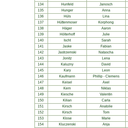
134
Hunfeld
Janosch
135
Hunger
Anna
136
Hüls
Lina
137
Hüttenmoser
Korphong
138
Häger
Aaron
139
Hölterhoff
Julie
140
Ischt
Sarah
141
Jaske
Fabian
142
Jastrzemski
Natascha
143
Jonitz
Lena
144
Kaluzny
David
145
Kary
Leon
146
Kaufmann
Phillip - Clemens
147
Keisel
Axel
148
Kern
Niklas
149
Kiesche
Valentin
150
Kilian
Carla
151
Kirsch
Anatolie
152
Kirsch
Tom
153
Klose
Marie
154
Kluczenski
Anja