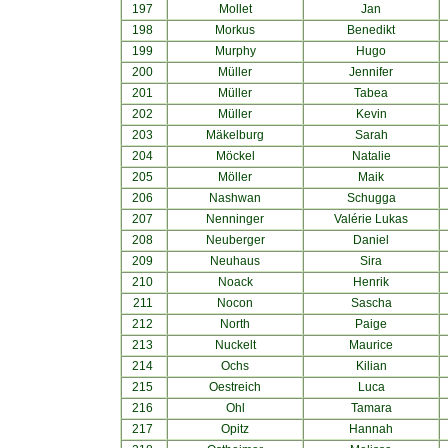
197
Mollet
Jan
198
Morkus
Benedikt
199
Murphy
Hugo
200
Müller
Jennifer
201
Müller
Tabea
202
Müller
Kevin
203
Mäkelburg
Sarah
204
Möckel
Natalie
205
Möller
Maik
206
Nashwan
Schugga
207
Nenninger
Valérie Lukas
208
Neuberger
Daniel
209
Neuhaus
Sira
210
Noack
Henrik
211
Nocon
Sascha
212
North
Paige
213
Nuckelt
Maurice
214
Ochs
Kilian
215
Oestreich
Luca
216
Ohl
Tamara
217
Opitz
Hannah