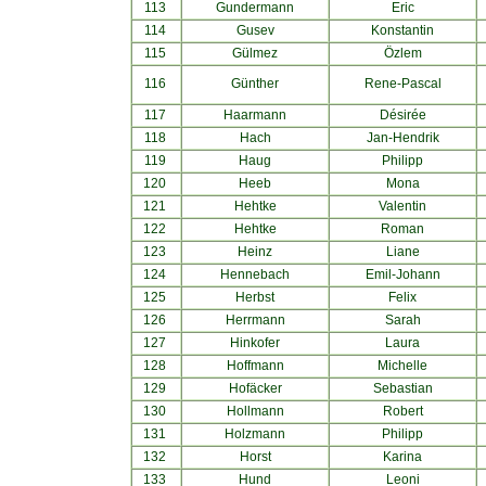
113
Gundermann
Eric
114
Gusev
Konstantin
115
Gülmez
Özlem
116
Günther
Rene-Pascal
117
Haarmann
Désirée
118
Hach
Jan-Hendrik
119
Haug
Philipp
120
Heeb
Mona
121
Hehtke
Valentin
122
Hehtke
Roman
123
Heinz
Liane
124
Hennebach
Emil-Johann
125
Herbst
Felix
126
Herrmann
Sarah
127
Hinkofer
Laura
128
Hoffmann
Michelle
129
Hofäcker
Sebastian
130
Hollmann
Robert
131
Holzmann
Philipp
132
Horst
Karina
133
Hund
Leoni