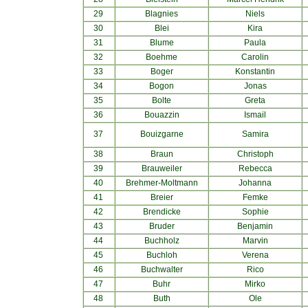
29
Blagnies
Niels
30
Blei
Kira
31
Blume
Paula
32
Boehme
Carolin
33
Boger
Konstantin
34
Bogon
Jonas
35
Bolte
Greta
36
Bouazzin
Ismail
37
Bouizgarne
Samira
38
Braun
Christoph
39
Brauweiler
Rebecca
40
Brehmer-Moltmann
Johanna
41
Breier
Femke
42
Brendicke
Sophie
43
Bruder
Benjamin
44
Buchholz
Marvin
45
Buchloh
Verena
46
Buchwalter
Rico
47
Buhr
Mirko
48
Buth
Ole