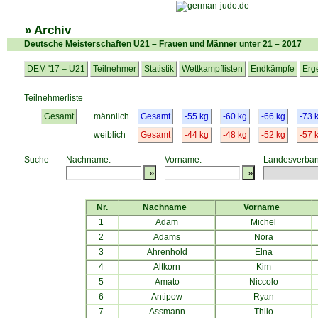
» Archiv
Deutsche Meisterschaften U21 – Frauen und Männer unter 21 – 2017
DEM '17 – U21
Teilnehmer
Statistik
Wettkampflisten
Endkämpfe
Erg
Teilnehmerliste
Gesamt
männlich
Gesamt
-55 kg
-60 kg
-66 kg
-73 
weiblich
Gesamt
-44 kg
-48 kg
-52 kg
-57 
Suche
Nachname:
Vorname:
Landesverban
Nr.
Nachname
Vorname
1
Adam
Michel
2
Adams
Nora
3
Ahrenhold
Elna
4
Altkorn
Kim
5
Amato
Niccolo
6
Antipow
Ryan
7
Assmann
Thilo