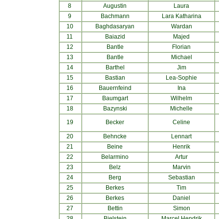
8
Augustin
Laura
9
Bachmann
Lara Katharina
10
Baghdasaryan
Wardan
11
Baiazid
Majed
12
Bantle
Florian
13
Bantle
Michael
14
Barthel
Jim
15
Bastian
Lea-Sophie
16
Bauernfeind
Ina
17
Baumgart
Wilhelm
18
Bazynski
Michelle
19
Becker
Celine
20
Behncke
Lennart
21
Beine
Henrik
22
Belarmino
Artur
23
Belz
Marvin
24
Berg
Sebastian
25
Berkes
Tim
26
Berkes
Daniel
27
Bettin
Simon
28
Bielstein
Marcel Hendrik