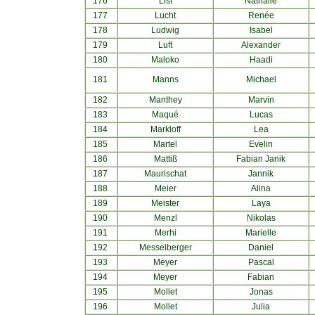
176
List
Nathalie
177
Lucht
Renée
178
Ludwig
Isabel
179
Luft
Alexander
180
Maloko
Haadi
181
Manns
Michael
182
Manthey
Marvin
183
Maqué
Lucas
184
Markloff
Lea
185
Martel
Evelin
186
Mattiß
Fabian Janik
187
Maurischat
Jannik
188
Meier
Alina
189
Meister
Laya
190
Menzl
Nikolas
191
Merhi
Marielle
192
Messelberger
Daniel
193
Meyer
Pascal
194
Meyer
Fabian
195
Mollet
Jonas
196
Mollet
Julia