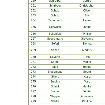
260
Schreiber
Jördis
261
Schröder
Christopher
262
Schulz
Oliver
263
Schulz
Eric
264
Schumann
Laura
265
Schwoch
Janine
266
Schönfeld
Phillip
267
Scoccimarro
Giovanna
268
Seferi
Blerina
269
Seifert
Markus
270
Severin
Lisa
271
Shenk
Vadim
272
Sieg
Tobias
273
Siegemund
Georg
274
Skiera
Klara
275
Smolny
Marc
276
Spinck
Hanke
277
Stamm
Daniel
278
Stapper
Annalena
279
Starke
Pauline