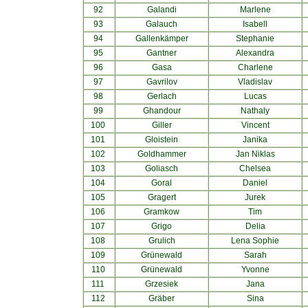
92
Galandi
Marlene
93
Galauch
Isabell
94
Gallenkämper
Stephanie
95
Gantner
Alexandra
96
Gasa
Charlene
97
Gavrilov
Vladislav
98
Gerlach
Lucas
99
Ghandour
Nathaly
100
Giller
Vincent
101
Gloistein
Janika
102
Goldhammer
Jan Niklas
103
Goliasch
Chelsea
104
Goral
Daniel
105
Gragert
Jurek
106
Gramkow
Tim
107
Grigo
Delia
108
Grulich
Lena Sophie
109
Grünewald
Sarah
110
Grünewald
Yvonne
111
Grzesiek
Jana
112
Gräber
Sina