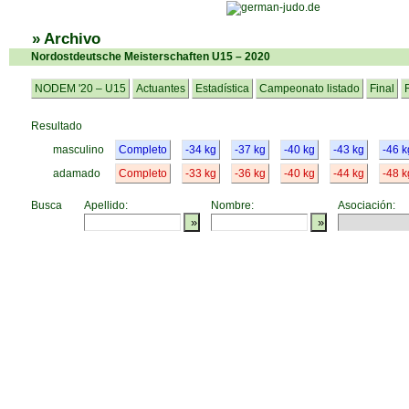
» Archivo
Nordostdeutsche Meisterschaften U15 – 2020
NODEM '20 – U15
Actuantes
Estadística
Campeonato listado
Final
Resultado
masculino
Completo
-34 kg
-37 kg
-40 kg
-43 kg
-46 k
adamado
Completo
-33 kg
-36 kg
-40 kg
-44 kg
-48 k
Busca
Apellido:
Nombre:
Asociación: