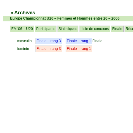
» Archives
Europe Championnat U20 – Femmes et Hommes entre 20 – 2006
EM '06 – U20
Participants
Statistiques
Liste de concours
Finale
Résu
masculin
Finale – rang 3
Finale – rang 1
Finale
féminin
Finale – rang 3
Finale – rang 1