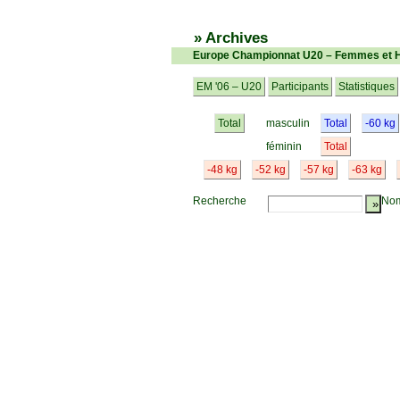
» Archives
Europe Championnat U20 – Femmes et 
EM '06 – U20
Participants
Statistiques
Total
masculin
Total
-60 kg
féminin
Total
-48 kg
-52 kg
-57 kg
-63 kg
Recherche
Nom