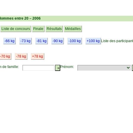
Hommes entre 20 – 2006
Liste de concours
Finale
Résultats
Médailles
-66 kg
-73 kg
-81 kg
-90 kg
-100 kg
+100 kg
Liste des participan
-70 kg
-78 kg
+78 kg
 de famille:
Prénom: